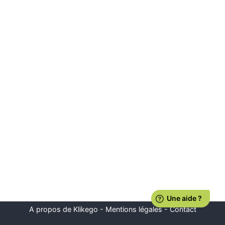
A propos de Klikego
-
Mentions légales
-
Contact