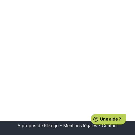
A propos de Klikego
-
Mentions légales
-
Contact