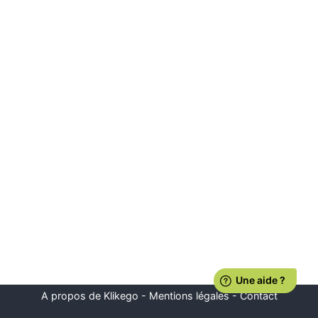
A propos de Klikego
-
Mentions légales
-
Contact