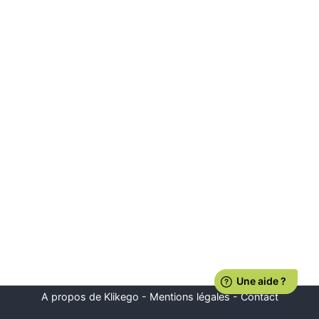
A propos de Klikego
-
Mentions légales
-
Contact