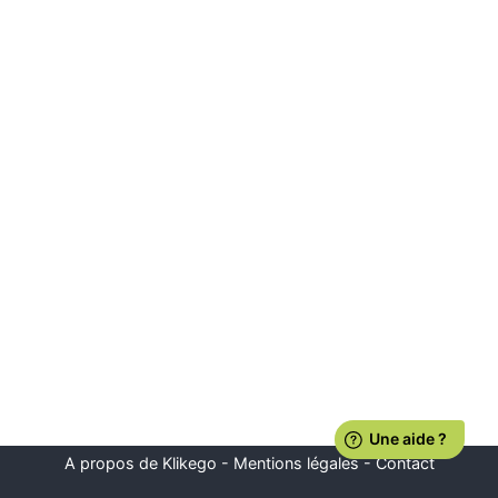
A propos de Klikego
-
Mentions légales
-
Contact