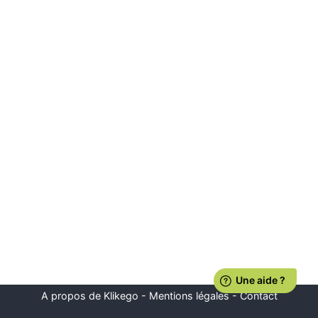
A propos de Klikego
-
Mentions légales
-
Contact