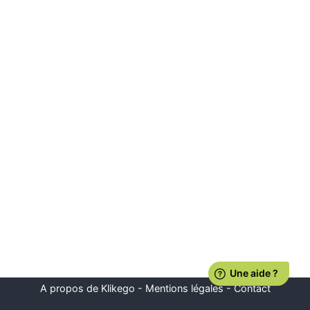
A propos de Klikego
-
Mentions légales
-
Contact