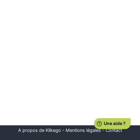
A propos de Klikego
-
Mentions légales
-
Contact