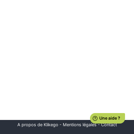
A propos de Klikego
-
Mentions légales
-
Contact