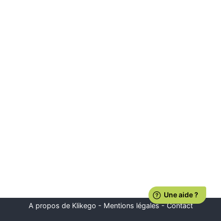
A propos de Klikego
-
Mentions légales
-
Contact