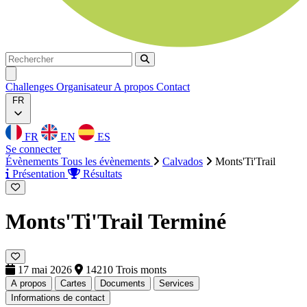
Rechercher
Rechercher
Ouvrir menu
Challenges
Organisateur
A propos
Contact
FR
FR
EN
ES
Se connecter
Évènements
Tous les évènements
Calvados
Monts'Ti'Trail
Présentation
Résultats
Monts'Ti'Trail
Terminé
17 mai 2026
14210 Trois monts
A propos
Cartes
Documents
Services
Informations de contact