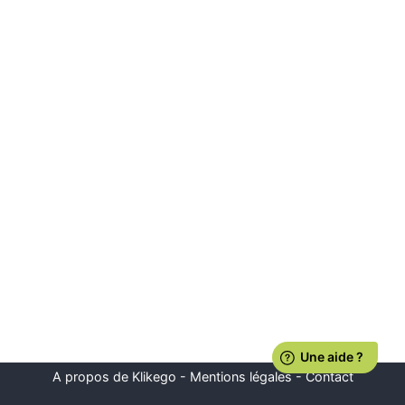
A propos de Klikego
-
Mentions légales
-
Contact