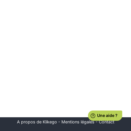
A propos de Klikego
-
Mentions légales
-
Contact