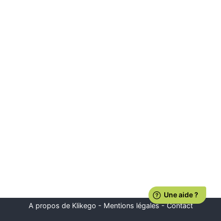
A propos de Klikego
-
Mentions légales
-
Contact