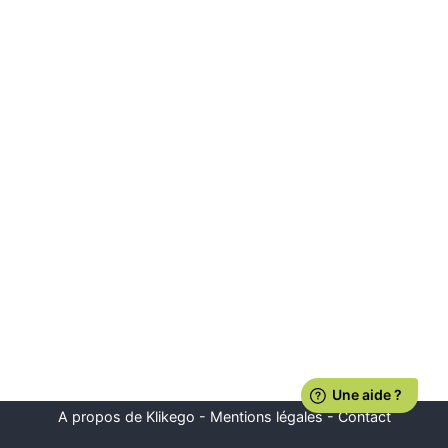
A propos de Klikego
-
Mentions légales
-
Contact