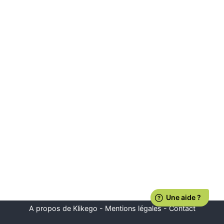
A propos de Klikego
-
Mentions légales
-
Contact