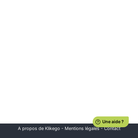
A propos de Klikego
-
Mentions légales
-
Contact