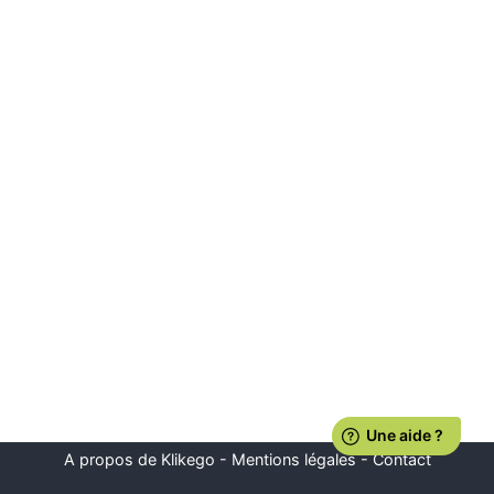
A propos de Klikego
-
Mentions légales
-
Contact