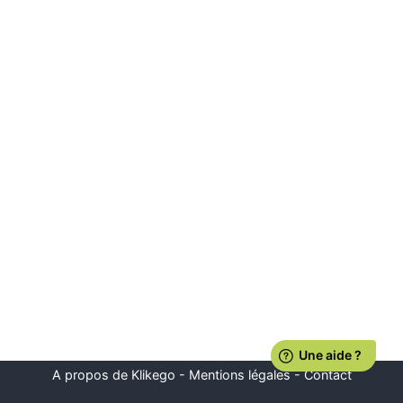
A propos de Klikego
-
Mentions légales
-
Contact