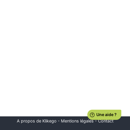
A propos de Klikego
-
Mentions légales
-
Contact