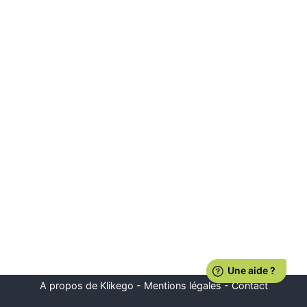
A propos de Klikego
-
Mentions légales
-
Contact