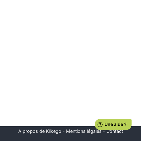
A propos de Klikego
-
Mentions légales
-
Contact