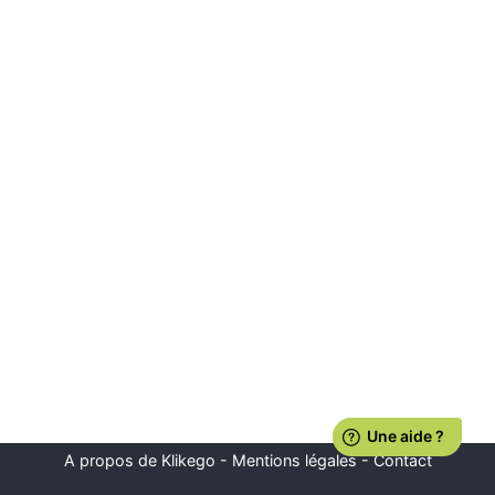
A propos de Klikego
-
Mentions légales
-
Contact