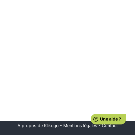
A propos de Klikego
-
Mentions légales
-
Contact