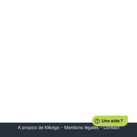
A propos de Klikego
-
Mentions légales
-
Contact