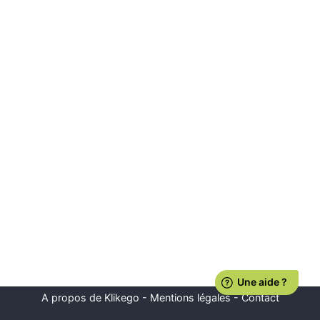
A propos de Klikego
-
Mentions légales
-
Contact