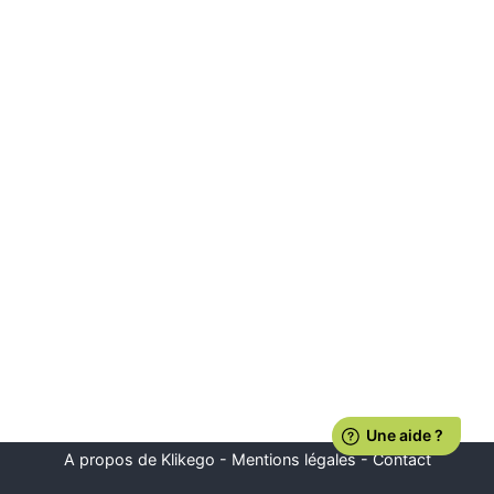
A propos de Klikego
-
Mentions légales
-
Contact