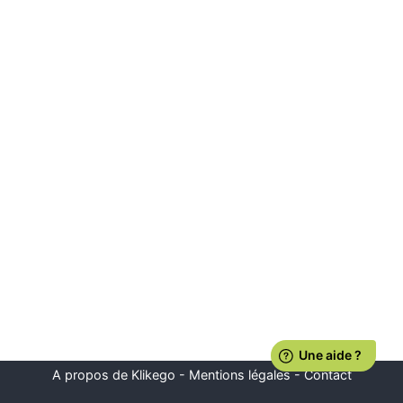
A propos de Klikego
-
Mentions légales
-
Contact