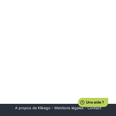
A propos de Klikego
-
Mentions légales
-
Contact