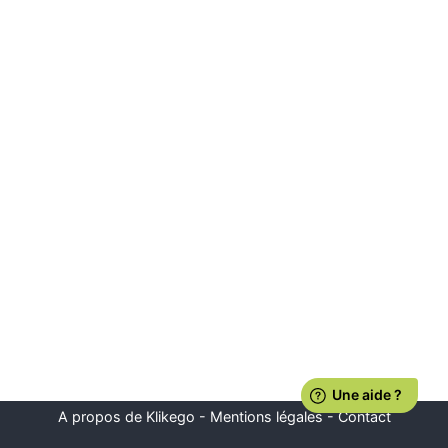
A propos de Klikego
-
Mentions légales
-
Contact