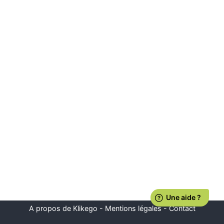
A propos de Klikego
-
Mentions légales
-
Contact