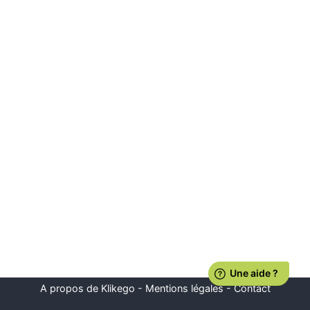
A propos de Klikego
-
Mentions légales
-
Contact