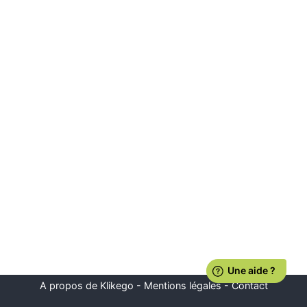
A propos de Klikego
-
Mentions légales
-
Contact