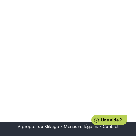
A propos de Klikego
-
Mentions légales
-
Contact