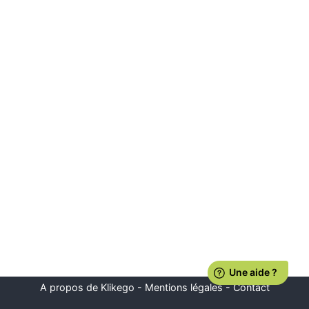
A propos de Klikego
-
Mentions légales
-
Contact