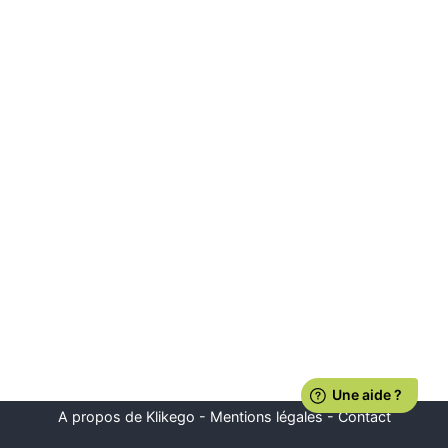
A propos de Klikego
-
Mentions légales
-
Contact