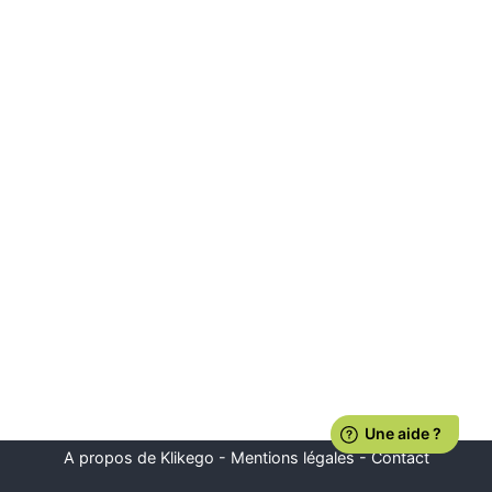
A propos de Klikego
-
Mentions légales
-
Contact