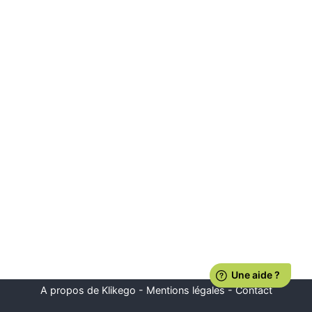
A propos de Klikego
-
Mentions légales
-
Contact