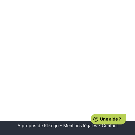
A propos de Klikego
-
Mentions légales
-
Contact