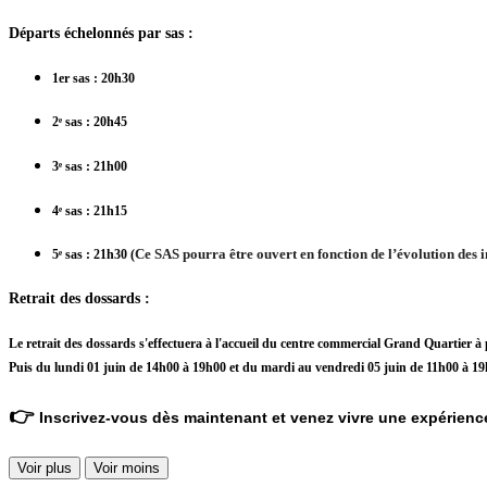
Départs échelonnés par sas
:
1er sas
: 20h30
2ᵉ sas
: 20h45
3ᵉ sas
: 21h00
4ᵉ sas
: 21h15
Ce SAS pourra être ouvert en fonction de l’évolution des i
5ᵉ sas
: 21h30 (
Retrait des dossards
:
Le retrait des dossards s'effectuera à l'accueil du centre commercial Grand Quartier 
Puis du lundi 01 juin de 14h00 à 19h00 et du mardi au vendredi 05 juin de 11h00 à 19
👉
Inscrivez-vous dès maintenant et venez vivre une expérience 
Voir plus
Voir moins