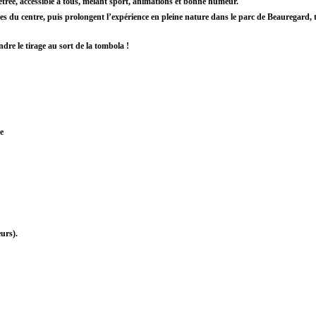
trée
, accessible à tous, mêlant
sport, animations et bonne humeur
.
ses du centre
, puis prolongent l’expérience en pleine nature dans
le parc de Beauregard
,
dre le tirage au sort de la
tombola
!
e
urs).