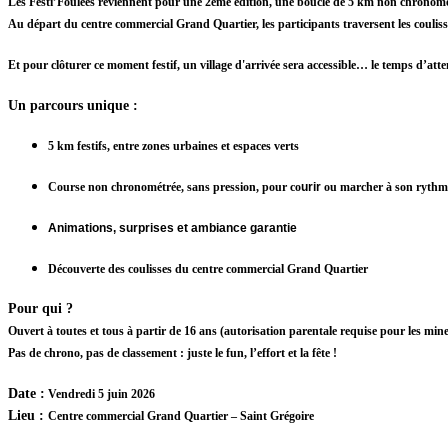
Les Festi’Foulées
reviennent pour une
2ème édition
, une boucle de
5 km non chronomé
Au départ du
centre commercial Grand Quartier
, les participants traversent
les coulis
Et pour clôturer ce moment festif,
un village d'arrivée sera accessible
… le temps d’atten
Un parcours unique
:
5 km festifs, entre zones urbaines et espaces verts
Course non chronométrée, sans pression, pour co
urir
ou marcher à son rythm
Animations, surprises et ambiance garantie
Découverte des coulisses du centre commercial Grand Quartier
Pour qui ?
Ouvert à toutes et tous à partir de 16 ans (autorisation parentale requise pour les mine
Pas de chrono, pas de classement : juste le fun, l’effort et la fête !
Date
:
Vendredi 5 juin 2026
Lieu
:
Centre commercial Grand Quartier – Saint Grégoire