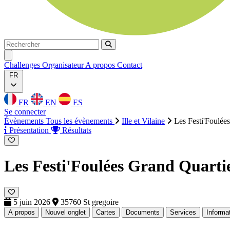
Rechercher
Rechercher
Ouvrir menu
Challenges
Organisateur
A propos
Contact
FR
FR
EN
ES
Se connecter
Évènements
Tous les évènements
Ille et Vilaine
Les Festi'Foulée
Présentation
Résultats
Les Festi'Foulées Grand Quarti
5 juin 2026
35760 St gregoire
A propos
Nouvel onglet
Cartes
Documents
Services
Informa