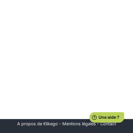
A propos de Klikego
-
Mentions légales
-
Contact