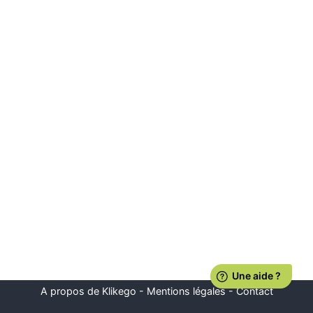
A propos de Klikego
-
Mentions légales
-
Contact