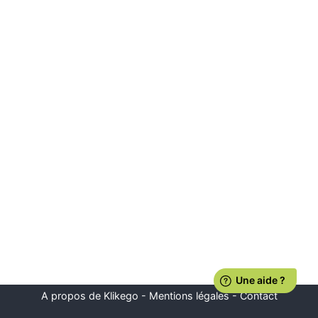
A propos de Klikego
-
Mentions légales
-
Contact