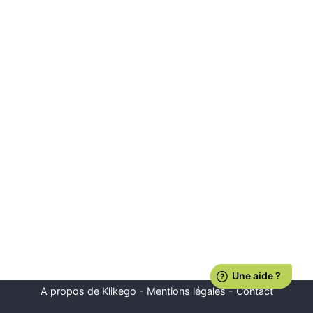
A propos de Klikego
-
Mentions légales
-
Contact