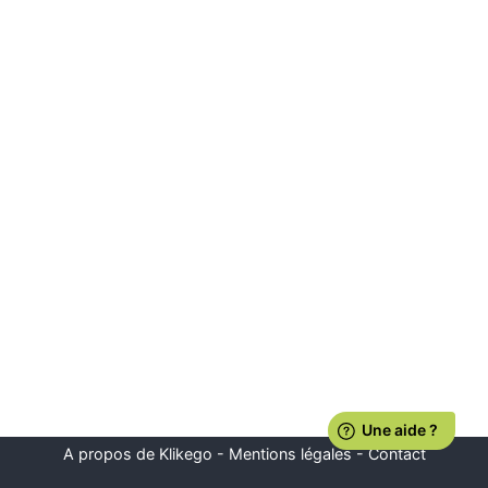
A propos de Klikego
-
Mentions légales
-
Contact