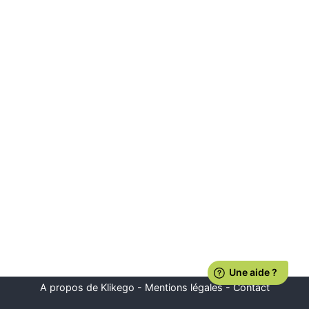
A propos de Klikego
-
Mentions légales
-
Contact