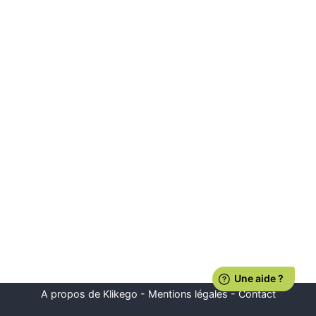
A propos de Klikego
-
Mentions légales
-
Contact