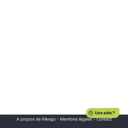
A propos de Klikego
-
Mentions légales
-
Contact