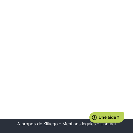
A propos de Klikego
-
Mentions légales
-
Contact