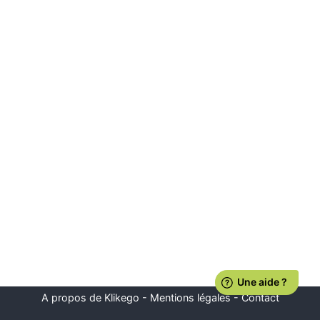
A propos de Klikego
-
Mentions légales
-
Contact